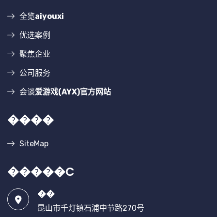
全览
aiyouxi
优选案例
聚焦企业
公司服务
会谈
爱游戏(AYX)官方网站
����
SiteMap
�����C
��
昆山市千灯镇石浦中节路270号