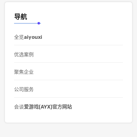
导航
全览
aiyouxi
优选案例
聚焦企业
公司服务
会谈
爱游戏(AYX)官方网站