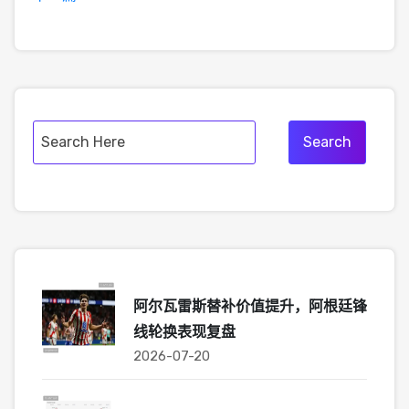
阿尔瓦雷斯替补价值提升，阿根廷锋
线轮换表现复盘
2026-07-20