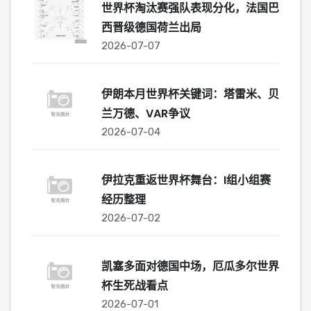
世界杯淘汰赛强队表现分化，法国巴
西晋级德国荷兰出局
2026-07-07
伊朗本月世界杯关键词：塔雷米、贝
兰万德、VAR争议
2026-07-04
伊拉克重返世界杯舞台：I组小组赛
经历整理
2026-07-02
凯塞多面对德国中场，厄瓜多尔世界
杯生死战看点
2026-07-01