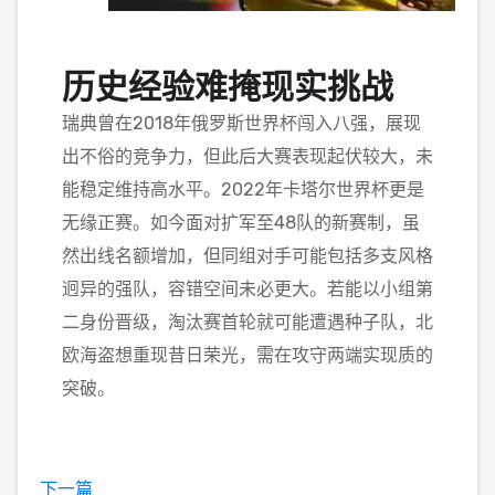
历史经验难掩现实挑战
瑞典曾在2018年俄罗斯世界杯闯入八强，展现
出不俗的竞争力，但此后大赛表现起伏较大，未
能稳定维持高水平。2022年卡塔尔世界杯更是
无缘正赛。如今面对扩军至48队的新赛制，虽
然出线名额增加，但同组对手可能包括多支风格
迥异的强队，容错空间未必更大。若能以小组第
二身份晋级，淘汰赛首轮就可能遭遇种子队，北
欧海盗想重现昔日荣光，需在攻守两端实现质的
突破。
下一篇