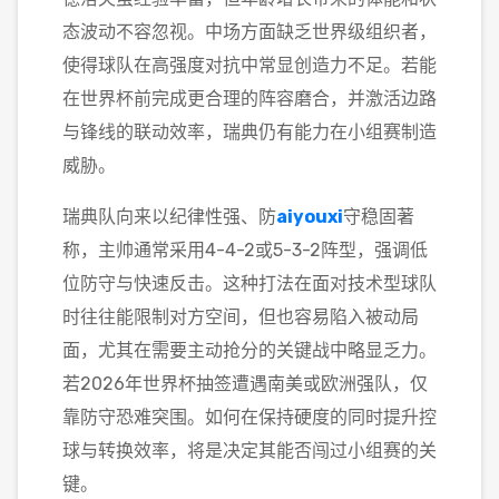
态波动不容忽视。中场方面缺乏世界级组织者，
使得球队在高强度对抗中常显创造力不足。若能
在世界杯前完成更合理的阵容磨合，并激活边路
与锋线的联动效率，瑞典仍有能力在小组赛制造
威胁。
瑞典队向来以纪律性强、防
aiyouxi
守稳固著
称，主帅通常采用4-4-2或5-3-2阵型，强调低
位防守与快速反击。这种打法在面对技术型球队
时往往能限制对方空间，但也容易陷入被动局
面，尤其在需要主动抢分的关键战中略显乏力。
若2026年世界杯抽签遭遇南美或欧洲强队，仅
靠防守恐难突围。如何在保持硬度的同时提升控
球与转换效率，将是决定其能否闯过小组赛的关
键。