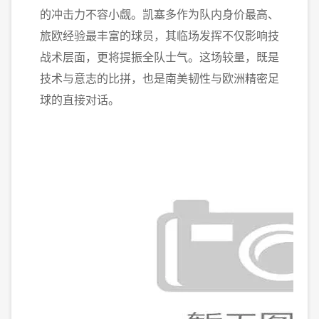
的冲击力不容小觑。凯塞多作为队内身价最高、
旅欧经验最丰富的球员，其临场发挥不仅影响技
战术层面，更将提振全队士气。这场较量，既是
技术与意志的比拼，也是南美韧性与欧洲精密足
球的直接对话。