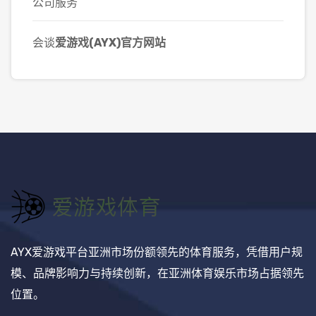
公司服务
会谈
爱游戏(AYX)官方网站
AYX爱游戏平台亚洲市场份额领先的体育服务，凭借用户规
模、品牌影响力与持续创新，在亚洲体育娱乐市场占据领先
位置。