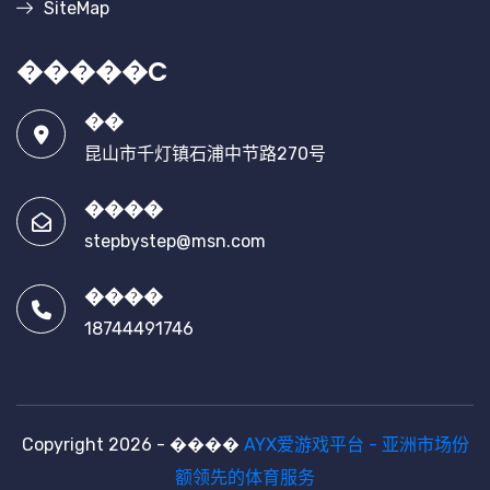
SiteMap
�����C
��
昆山市千灯镇石浦中节路270号
����
stepbystep@msn.com
����
18744491746
Copyright 2026 - ����
AYX爱游戏平台 - 亚洲市场份
额领先的体育服务