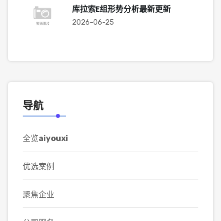
库拉索E组形势分析最新更新
2026-06-25
导航
全览
aiyouxi
优选案例
聚焦企业