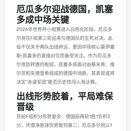
厄瓜多尔迎战德国，凯塞
多成中场关键
2026年世界杯小组赛进入白热化阶段，厄瓜多
尔将在F组第三轮迎来与德国队的生死对决。此
役不仅关乎两队出线命运，更因中场核心莫伊塞
斯·凯塞多的直接对位而备受关注。作为厄瓜多
尔攻防转换的枢纽，凯塞多将面对由基米希、维
尔茨和安德里希组成的德国中场群，其表现或将
决定“赤道军团”能否历史性闯入淘汰赛。
出线形势胶着，平局难保
晋级
目前F组积分形势复杂：德国前两轮1胜1负积3
分，凭借净胜球优势暂列第二；厄瓜多尔则以1