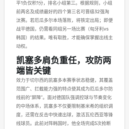
平1负仅积1分，排名小组第三。根据规则，小组
前两名及成绩最好的四个第三名可晋级32强淘
汰赛。若厄瓜多尔本场落败，将铁定出局；即便
战平德国，仍需看同组另一场比赛（匈牙利vs
韩国）的结果。唯有取胜，才能确保掌握出线主
动权。
凯塞多肩负重任，攻防两
端皆关键
效力于切尔西的凯塞多本赛季状态稳健，其覆盖
范围广、拦截能力强的特点使其成为厄瓜多尔防
线前的“屏障”。面对德国队强调控球与节奏变化
的中场体系，凯塞多不仅要限制基米希的组织调
度，还需在反击中快速出球，激活瓦伦西亚等锋
线球员。此前对阵韩国时，他全场完成5次抢断