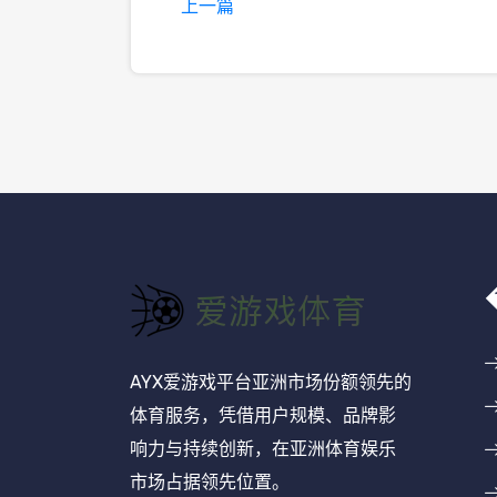
上一篇
AYX爱游戏平台亚洲市场份额领先的
体育服务，凭借用户规模、品牌影
响力与持续创新，在亚洲体育娱乐
市场占据领先位置。