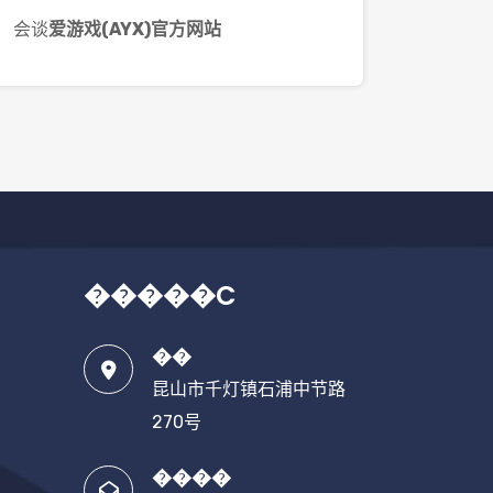
会谈
爱游戏(AYX)官方网站
�����C
��
昆山市千灯镇石浦中节路
270号
����