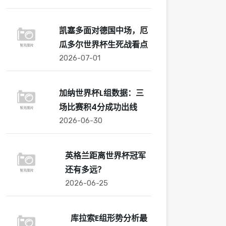
凯塞多面对德国中场，厄
瓜多尔世界杯生死战看点
2026-07-01
加纳世界杯L组数据：三
场比赛积4分成功出线
2026-06-30
英格兰距离世界杯冠军
还有多远？
2026-06-25
库拉索E组形势分析最