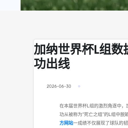
加纳世界杯L组数
功出线
2026-06-30
在本届世界杯L组的激烈角逐中，
功从被称为“死亡之组”的L组中
方网站
一成绩不仅展现了球队的韧