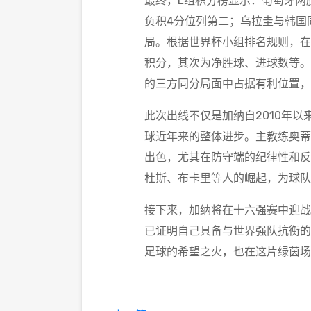
最终，L组积分榜显示：葡萄牙两
负积4分位列第二；乌拉圭与韩国
局。根据世界杯小组排名规则，在
积分，其次为净胜球、进球数等。
的三方同分局面中占据有利位置，
此次出线不仅是加纳自2010年
球近年来的整体进步。主教练奥蒂
出色，尤其在防守端的纪律性和反
杜斯、布卡里等人的崛起，为球队
接下来，加纳将在十六强赛中迎战
已证明自己具备与世界强队抗衡的
足球的希望之火，也在这片绿茵场