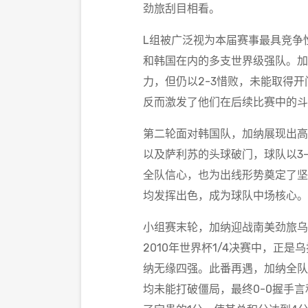
劲旅刮目相看。
L组被广泛视为本届赛事最具竞争
和韩国在内的多支世界级强队。加
力，但仍以2-3惜败，未能取得
反而激发了他们在后续比赛中的斗
第二轮面对韩国队，加纳展现出高
以及萨利苏的头球破门，球队以3
全队信心，也为出线形势奠定了坚
均发挥出色，成为球队中场核心。
小组赛末轮，加纳迎战南美劲旅乌
2010年世界杯1/4决赛中，正
纳无缘四强。此番再遇，加纳全队
均未能打破僵局，最终0-0握手