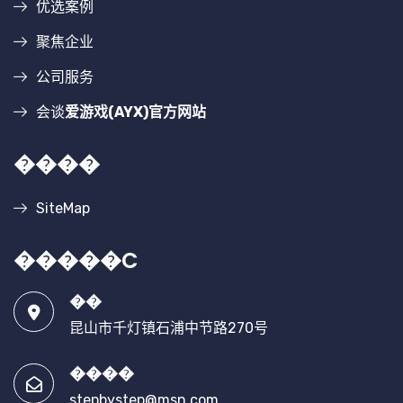
优选案例
聚焦企业
公司服务
会谈
爱游戏(AYX)官方网站
����
SiteMap
�����C
��
昆山市千灯镇石浦中节路270号
����
stepbystep@msn.com