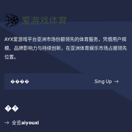
AYX爱游戏平台亚洲市场份额领先的体育服务，凭借用户规
模、品牌影响力与持续创新，在亚洲体育娱乐市场占据领先
位置。
Sing Up
��
全览
aiyouxi