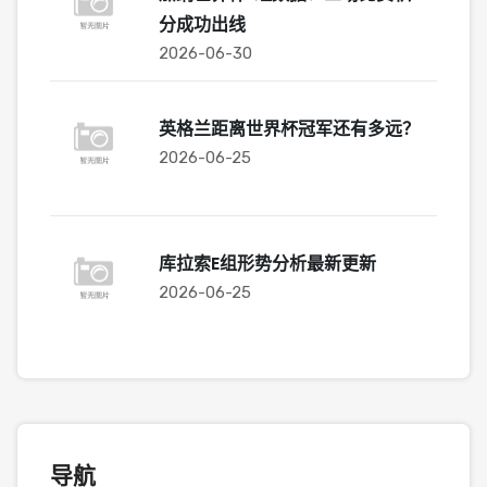
分成功出线
2026-06-30
英格兰距离世界杯冠军还有多远？
2026-06-25
库拉索E组形势分析最新更新
2026-06-25
导航