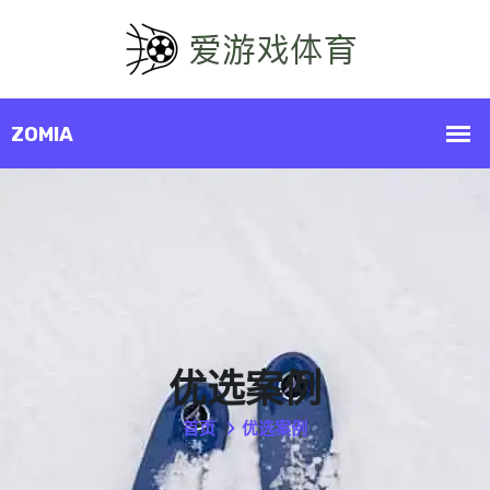
优选案例
首页
优选案例