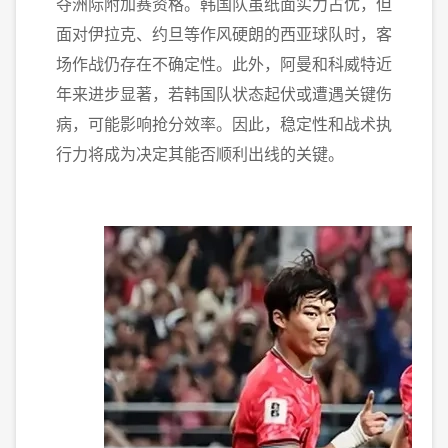
夺洲际附加赛资格。韩国队虽纸面实力占优，但
面对伊拉克、约旦等作风硬朗的西亚球队时，客
场作战仍存在不确定性。此外，阿曼和科威特近
年来进步显著，若韩国队状态起伏或遭遇关键伤
病，可能影响抢分效率。因此，稳定性和战术执
行力将成为决定其能否顺利出线的关键。