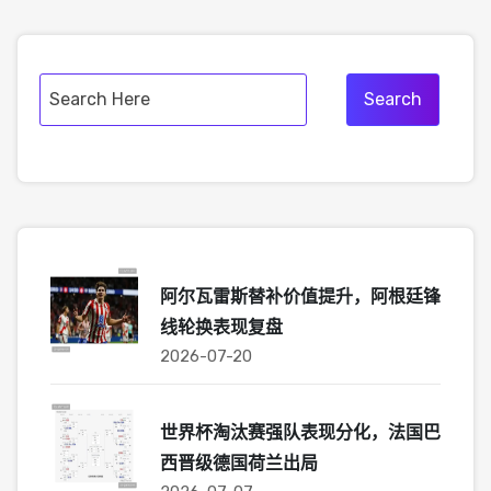
阿尔瓦雷斯替补价值提升，阿根廷锋
线轮换表现复盘
2026-07-20
世界杯淘汰赛强队表现分化，法国巴
西晋级德国荷兰出局