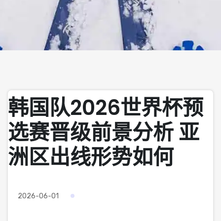
韩国队2026世界杯预
选赛晋级前景分析 亚
洲区出线形势如何
2026-06-01