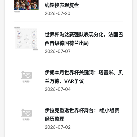
线轮换表现复盘
2026-07-20
世界杯淘汰赛强队表现分化，法国巴
西晋级德国荷兰出局
2026-07-07
伊朗本月世界杯关键词：塔雷米、贝
兰万德、VAR争议
2026-07-04
伊拉克重返世界杯舞台：I组小组赛
经历整理
2026-07-02