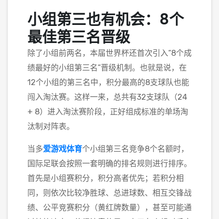
小组第三也有机会：8个
最佳第三名晋级
除了小组前两名，本届世界杯还首次引入“8个成
绩最好的小组第三名”晋级机制。也就是说，在
12个小组的第三名中，积分最高的8支球队也能
闯入淘汰赛。这样一来，总共有32支球队（24
+ 8）进入淘汰赛阶段，正好组成标准的单场淘
汰制对阵表。
当多
爱游戏体育
个小组第三名竞争8个名额时，
国际足联会按照一套明确的排名规则进行排序。
首先是小组赛积分，积分高者优先；若积分相
同，则依次比较净胜球、总进球数、相互交锋战
绩、公平竞赛积分（黄红牌数量），甚至可能通