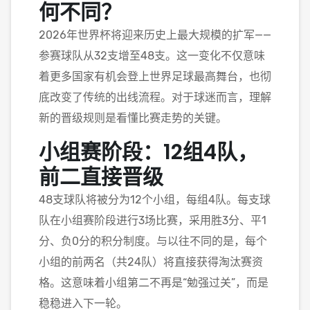
何不同？
2026年世界杯将迎来历史上最大规模的扩军——
参赛球队从32支增至48支。这一变化不仅意味
着更多国家有机会登上世界足球最高舞台，也彻
底改变了传统的出线流程。对于球迷而言，理解
新的晋级规则是看懂比赛走势的关键。
小组赛阶段：12组4队，
前二直接晋级
48支球队将被分为12个小组，每组4队。每支球
队在小组赛阶段进行3场比赛，采用胜3分、平1
分、负0分的积分制度。与以往不同的是，每个
小组的前两名（共24队）将直接获得淘汰赛资
格。这意味着小组第二不再是“勉强过关”，而是
稳稳进入下一轮。