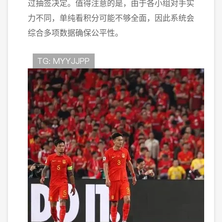
过抽签决定。值得注意的是，由于各小组对手实
力不同，单纯看积分可能不够全面，因此系统会
综合多项数据确保公平性。