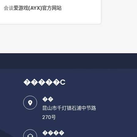
会谈
爱游戏(AYX)官方网站
�����C
��
昆山市千灯镇石浦中节路
270号
����