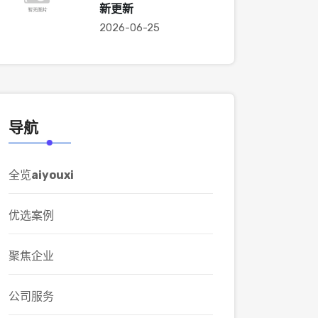
新更新
2026-06-25
导航
全览
aiyouxi
优选案例
聚焦企业
公司服务