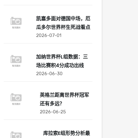
凯塞多面对德国中场，厄
瓜多尔世界杯生死战看点
2026-07-01
加纳世界杯L组数据：三
场比赛积4分成功出线
2026-06-30
英格兰距离世界杯冠军
还有多远？
2026-06-25
库拉索E组形势分析最