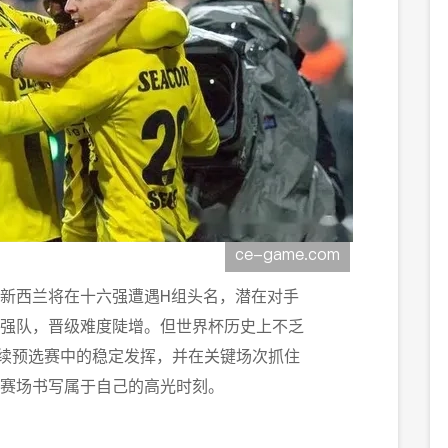
新西兰将在十六强遭遇H组头名，潜在对手
强队，晋级难度陡增。但世界杯历史上不乏
延续预选赛中的稳定发挥，并在关键场次抓住
赛场书写属于自己的高光时刻。