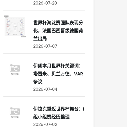
2026-07-20
世界杯淘汰赛强队表现分
化，法国巴西晋级德国荷
兰出局
2026-07-07
伊朗本月世界杯关键词：
塔雷米、贝兰万德、VAR
争议
2026-07-04
伊拉克重返世界杯舞台：I
组小组赛经历整理
2026-07-02