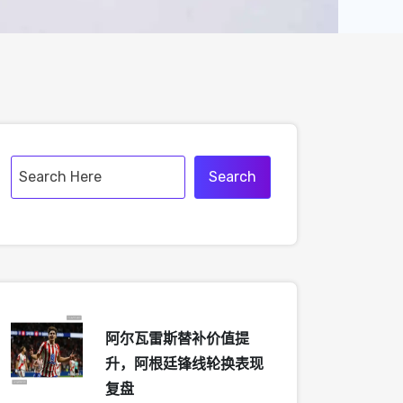
阿尔瓦雷斯替补价值提
升，阿根廷锋线轮换表现
复盘