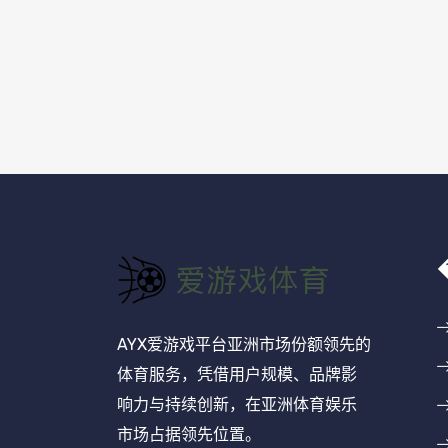
AYX爱游戏平台亚洲市场份额领先的
体育服务，凭借用户规模、品牌影
响力与持续创新，在亚洲体育娱乐
市场占据领先位置。