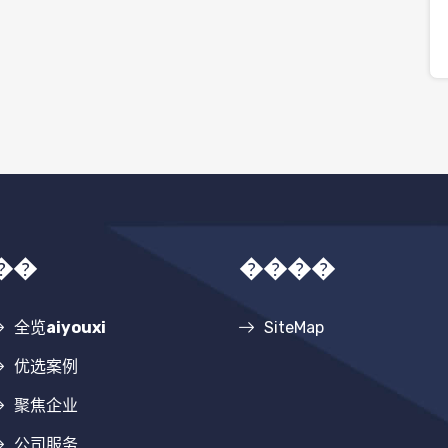
��
����
全览
aiyouxi
SiteMap
优选案例
聚焦企业
公司服务