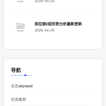
2026-06-25
库拉索E组形势分析最新更新
2026-06-25
导航
全览
aiyouxi
优选案例