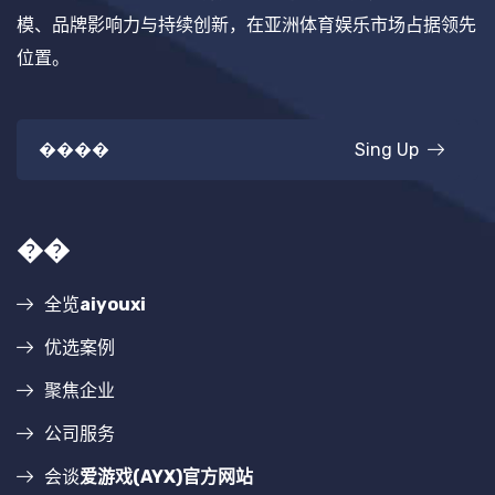
模、品牌影响力与持续创新，在亚洲体育娱乐市场占据领先
位置。
Sing Up
��
全览
aiyouxi
优选案例
聚焦企业
公司服务
会谈
爱游戏(AYX)官方网站