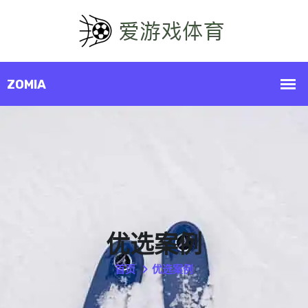
优选案例
首页
优选案例