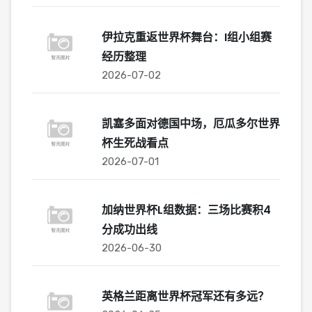
伊拉克重返世界杯舞台：I组小组赛
经历整理
2026-07-02
凯塞多面对德国中场，厄瓜多尔世界
杯生死战看点
2026-07-01
加纳世界杯L组数据：三场比赛积4
分成功出线
2026-06-30
英格兰距离世界杯冠军还有多远？