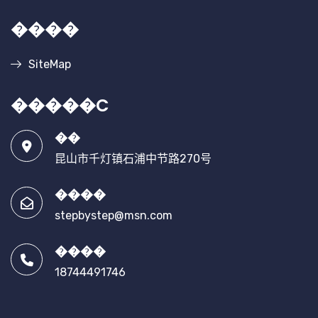
����
SiteMap
�����C
��
昆山市千灯镇石浦中节路270号
����
stepbystep@msn.com
����
18744491746