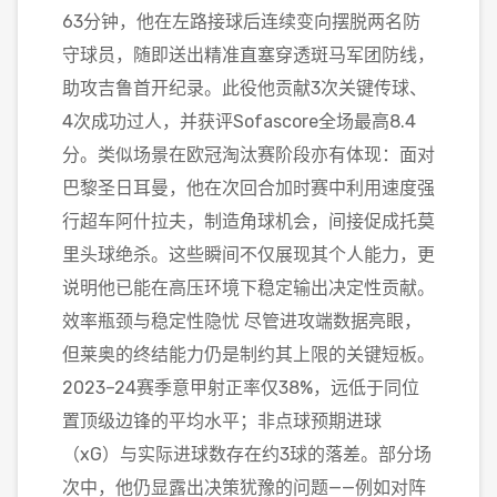
63分钟，他在左路接球后连续变向摆脱两名防
守球员，随即送出精准直塞穿透斑马军团防线，
助攻吉鲁首开纪录。此役他贡献3次关键传球、
4次成功过人，并获评Sofascore全场最高8.4
分。类似场景在欧冠淘汰赛阶段亦有体现：面对
巴黎圣日耳曼，他在次回合加时赛中利用速度强
行超车阿什拉夫，制造角球机会，间接促成托莫
里头球绝杀。这些瞬间不仅展现其个人能力，更
说明他已能在高压环境下稳定输出决定性贡献。
效率瓶颈与稳定性隐忧 尽管进攻端数据亮眼，
但莱奥的终结能力仍是制约其上限的关键短板。
2023–24赛季意甲射正率仅38%，远低于同位
置顶级边锋的平均水平；非点球预期进球
（xG）与实际进球数存在约3球的落差。部分场
次中，他仍显露出决策犹豫的问题——例如对阵