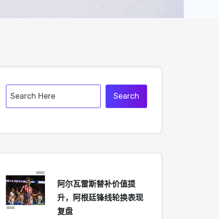
阿尔瓦雷斯替补价值提
升，阿根廷锋线轮换表现
复盘