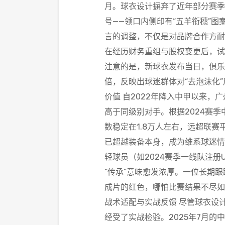
月。球衣设计摒弃了近年部分赛季
号——领口内侧印有“五羊衔穗”
言的调整，不仅是对品牌合作方耐
在经历财务重组与股权变更后，试
注意的是，新球衣发布当日，俱乐
倍，反映出球迷群体对“去泡沫化
价值 自2022年降入中甲以来，
高于同级别对手。根据2024赛
数稳定在1.8万人左右，远超联
已超越装备本身，成为维系球迷情
轻球员（如2024赛季一线队注册
“传承”意味愈发浓厚。一位长期
成片的红色，哪怕比赛结果不尽如
战术适配与实战反馈 尽管球衣设
经受了实战检验。2025年7月的