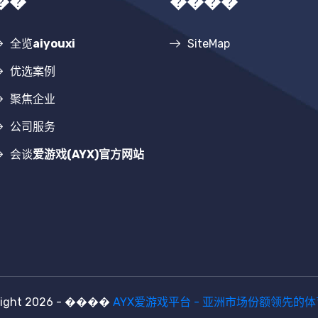
��
����
全览
aiyouxi
SiteMap
优选案例
聚焦企业
公司服务
会谈
爱游戏(AYX)官方网站
right 2026 - ����
AYX爱游戏平台 - 亚洲市场份额领先的