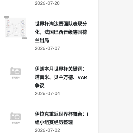
2026-07-20
世界杯淘汰赛强队表现分
化，法国巴西晋级德国荷
兰出局
2026-07-07
伊朗本月世界杯关键词：
塔雷米、贝兰万德、VAR
争议
2026-07-04
伊拉克重返世界杯舞台：I
组小组赛经历整理
2026-07-02