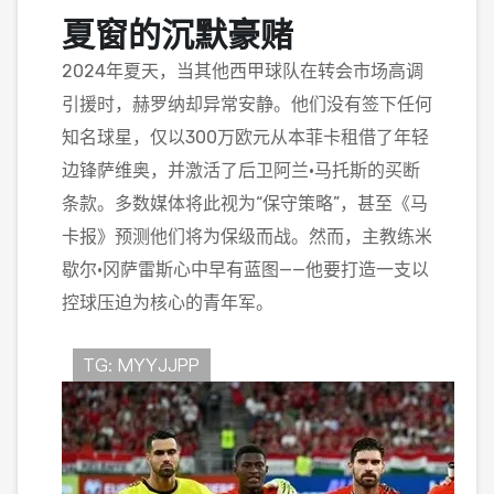
夏窗的沉默豪赌
2024年夏天，当其他西甲球队在转会市场高调
引援时，赫罗纳却异常安静。他们没有签下任何
知名球星，仅以300万欧元从本菲卡租借了年轻
边锋萨维奥，并激活了后卫阿兰·马托斯的买断
条款。多数媒体将此视为“保守策略”，甚至《马
卡报》预测他们将为保级而战。然而，主教练米
歇尔·冈萨雷斯心中早有蓝图——他要打造一支以
控球压迫为核心的青年军。