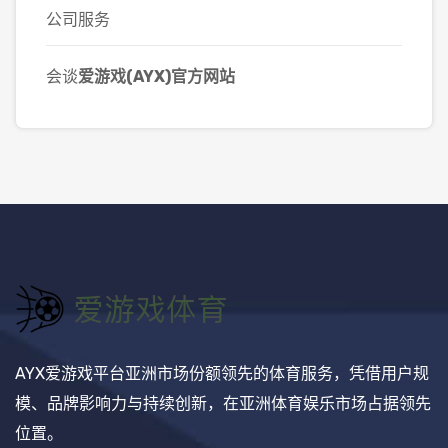
公司服务
会谈
爱游戏(AYX)官方网站
AYX爱游戏平台亚洲市场份额领先的体育服务，凭借用户规
模、品牌影响力与持续创新，在亚洲体育娱乐市场占据领先
位置。