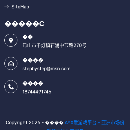
SiteMap
�����C
��
昆山市千灯镇石浦中节路270号
����
stepbystep@msn.com
����
18744491746
Copyright 2026 - ����
AYX爱游戏平台 - 亚洲市场份