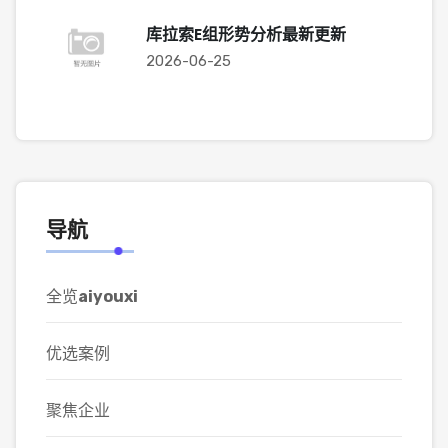
库拉索E组形势分析最新更新
2026-06-25
导航
全览
aiyouxi
优选案例
聚焦企业