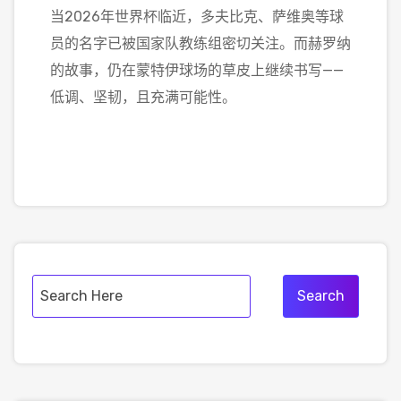
当2026年世界杯临近，多夫比克、萨维奥等球
员的名字已被国家队教练组密切关注。而赫罗纳
的故事，仍在蒙特伊球场的草皮上继续书写——
低调、坚韧，且充满可能性。