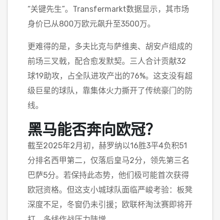
“关键先生”。Transfermarkt数据显示，其市场
身价已从800万欧元飙升至3500万。
更难得的是，多夫比克与萨维奥、胡安卢组成的
前场三叉戟，配合愈发默契。三人合计贡献32
球19助攻，占全队进攻产出的76%。这支没有超
级巨星的球队，靠集体火力撕开了传统豪门的防
线。
黑马能否奔向欧冠？
截至2025年2月初，赫罗纳以16胜3平4负积51
分排名西甲第二，仅落后皇马2分，领先第三名
巴萨5分。若保持此态势，他们极可能首次获得
欧冠资格。但这支小城球队面临严峻考验：板凳
深度不足，冬窗仍未引援；欧联杯淘汰赛即将开
打，多线作战压力陡增。