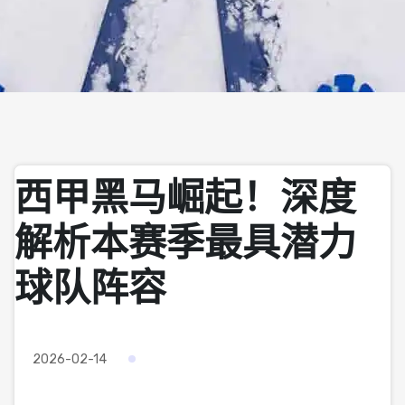
西甲黑马崛起！深度
解析本赛季最具潜力
球队阵容
2026-02-14