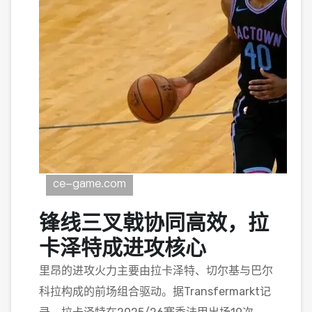
锋线三叉戟协同高效，拉
卡泽特成进攻核心
里昂的进攻火力主要由拉卡泽特、切尔基与巴尔
科拉构成的前场组合驱动。据Transfermarkt记