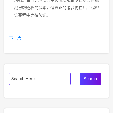
增强。目前，球队已用实际表现证明自身具备挑
战巴黎霸权的资本，但真正的考验仍在后半程密
集赛程中等待验证。
下一篇