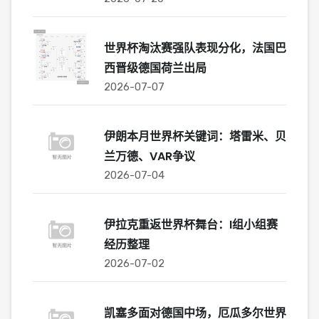
世界杯淘汰赛强队表现分化，法国巴
西晋级德国荷兰出局
2026-07-07
伊朗本月世界杯关键词：塔雷米、贝
兰万德、VAR争议
2026-07-04
伊拉克重返世界杯舞台：I组小组赛
经历整理
2026-07-02
凯塞多面对德国中场，厄瓜多尔世界