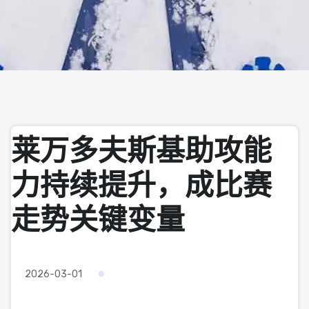
莱万多夫斯基助攻能
力持续提升，成比赛
走势关键变量
2026-03-01