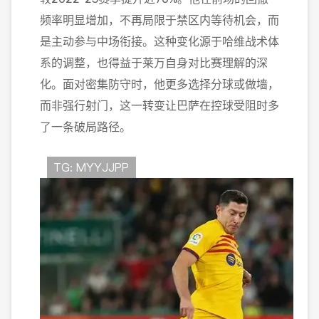
频率明显增加，不再局限于禁区内等待机会，而
是主动参与中场衔接。这种变化源于哈维战术体
系的调整，也得益于莱万自身对比赛理解的深
化。面对密集防守时，他更多选择分球或做墙，
而非强行射门，这一转变让巴萨在控球受阻时多
了一条破局路径。