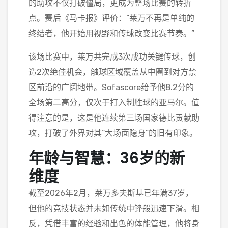
的助攻不仅打破僵局，更成为整场比赛的转折
点。赛后《马卡报》评价：“莱万不再是单纯的
终结者，他开始用视野和传球改变比赛节奏。”
该场比赛中，莱万共完成3次成功关键传球，创
造2次绝佳机会，触球区域覆盖从中圈到对方禁
区前沿的广阔地带。Sofascore给予他8.2分的
全场第二高分，仅次于打入制胜球的亚马尔。值
得注意的是，这是他连续第三场国家德比贡献助
攻，打破了外界对其“大场面隐身”的旧有印象。
年龄与智慧：36岁的新
维度
截至2026年2月，莱万多夫斯基已年满37岁，
但他的竞技状态并未如传统中锋般迅速下滑。相
反，凭借丰富的经验和出色的体能管理，他将身