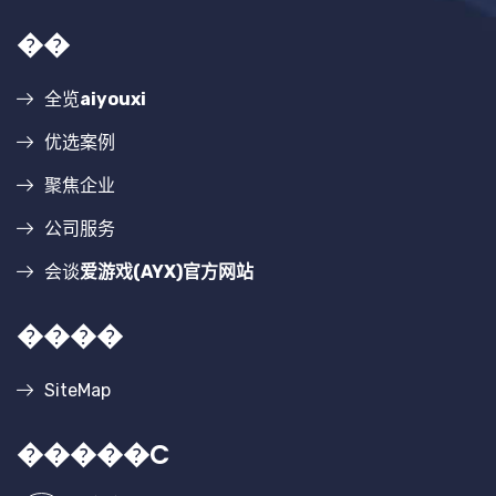
��
全览
aiyouxi
优选案例
聚焦企业
公司服务
会谈
爱游戏(AYX)官方网站
����
SiteMap
�����C