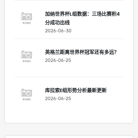
加纳世界杯L组数据：三场比赛积4
分成功出线
2026-06-30
英格兰距离世界杯冠军还有多远？
2026-06-25
库拉索E组形势分析最新更新
2026-06-25