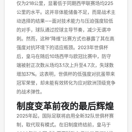
仅为218公里，显著低于同期西甲联赛场均225
公里的水平。这并非体能储备不足，而是战术主
动选择的结果——面对技术能力与压迫强度较低
的对手，球队通过控球主导节奏，减少无谓冲
刺。然而，这种“降维”比赛方式也暴露了其在高
强度对抗环境下的适应瓶颈。2023年世俱杯
后，皇马在随后10场西甲与欧冠比赛中，防守
端被射正次数从场均3.1次上升至4.7次，失球数
增加37%。这表明，世俱杯的低强度对抗虽带来
冠军荣誉，却未能有效转化为应对欧洲顶级竞争
的战术弹性。
制度变革前夜的最后辉煌
2025年起，国际足联将启用全新32队世俱杯赛
制，取代现有模式。在旧制度终结前，皇马于