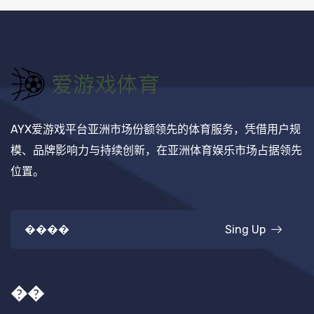
AYX爱游戏平台亚洲市场份额领先的体育服务，凭借用户规
模、品牌影响力与持续创新，在亚洲体育娱乐市场占据领先
位置。
Sing Up
��