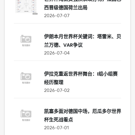
西晋级德国荷兰出局
2026-07-07
伊朗本月世界杯关键词：塔雷米、贝
兰万德、VAR争议
2026-07-04
伊拉克重返世界杯舞台：I组小组赛
经历整理
2026-07-02
凯塞多面对德国中场，厄瓜多尔世界
杯生死战看点
2026-07-01