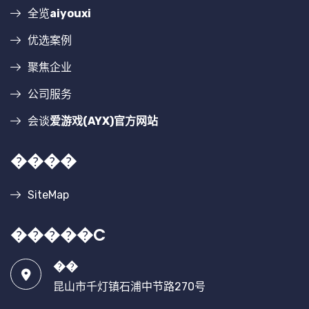
全览
aiyouxi
优选案例
聚焦企业
公司服务
会谈
爱游戏(AYX)官方网站
����
SiteMap
�����C
��
昆山市千灯镇石浦中节路270号