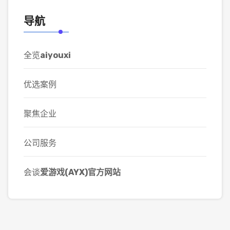
导航
全览
aiyouxi
优选案例
聚焦企业
公司服务
会谈
爱游戏(AYX)官方网站