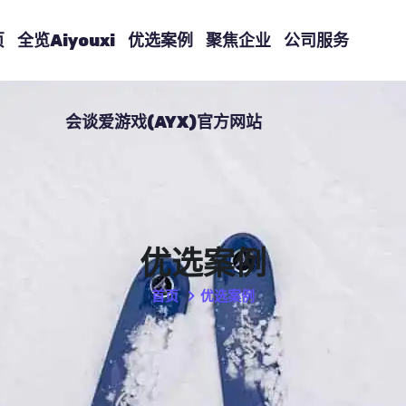
页
全览
Aiyouxi
优选案例
聚焦企业
公司服务
会谈
爱游戏(AYX)官方网站
优选案例
首页
优选案例