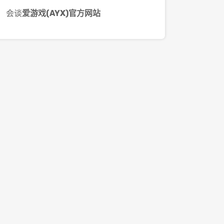
会谈
爱游戏(AYX)官方网站