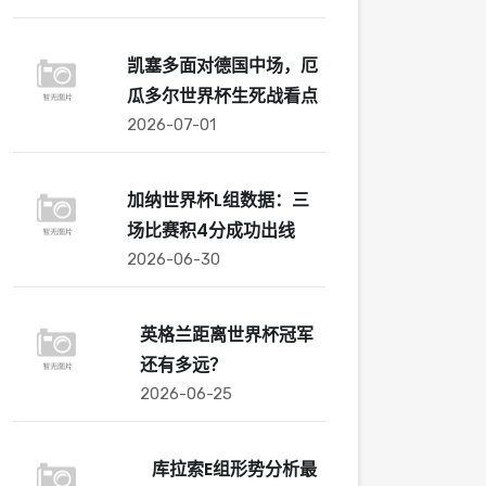
凯塞多面对德国中场，厄
瓜多尔世界杯生死战看点
2026-07-01
加纳世界杯L组数据：三
场比赛积4分成功出线
2026-06-30
英格兰距离世界杯冠军
还有多远？
2026-06-25
库拉索E组形势分析最