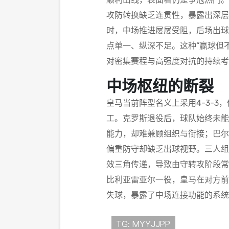
攻防转换缺乏连贯性，暴露出深层
时，中场推进屡屡受阻，后场出球
点单一、纵深不足。这种“赢球但
对密集赛程与高强度对抗的持续考
中场枢纽的断裂
皇马当前阵型名义上采用4-3-3
工。克罗斯退役后，球队始终未能
能力，却难兼顾组织与衔接；巴尔
偏重防守却缺乏出球视野。三人组
效三角传递，导致由守转攻阶段常出现
比利亚雷亚尔一役，皇马在对方前
失球，暴露了中场连接功能的系统