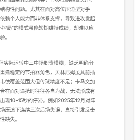
结构性问题。尤其在面对高位压迫型对手
依赖个人能力而非体系支撑，导致进攻发起
不控局”的模式虽能短期维持成绩，却难以应
验。
，但实际运转中三中场职责模糊，缺乏明确分
重建稳定的节拍器角色，贝林厄姆虽具前插
韦德覆盖范围大但传球精度不足；卡马文加
合在面对逼抢时往往各自为战，无法形成有
10–15秒的停滞。例如2025年12月对阵
场压迫下连续三次后场失误，直接引发反击
性缺失。