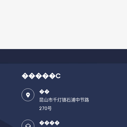
�����C
��
昆山市千灯镇石浦中节路
270号
����