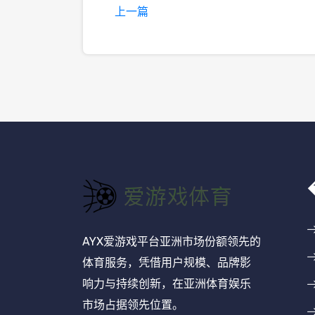
上一篇
AYX爱游戏平台亚洲市场份额领先的
体育服务，凭借用户规模、品牌影
响力与持续创新，在亚洲体育娱乐
市场占据领先位置。