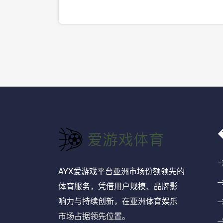
AYX爱游戏平台亚洲市场份额领先的
体育服务，凭借用户规模、品牌影
响力与持续创新，在亚洲体育娱乐
市场占据领先位置。