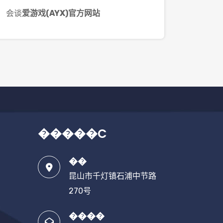
会谈
爱游戏(AYX)官方网站
�����C
��
昆山市千灯镇石浦中节路
270号
����