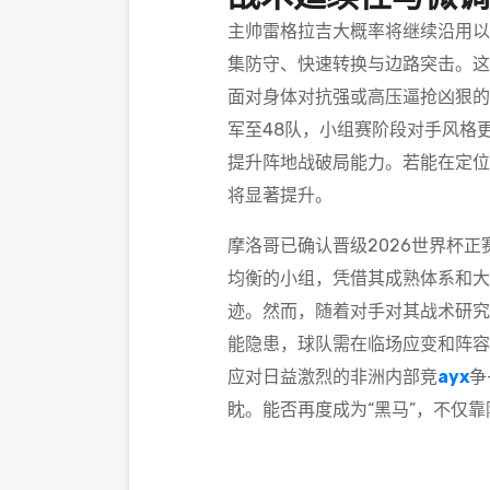
主帅雷格拉吉大概率将继续沿用以5
集防守、快速转换与边路突击。这
面对身体对抗强或高压逼抢凶狠的
军至48队，小组赛阶段对手风格
提升阵地战破局能力。若能在定位
将显著提升。
摩洛哥已确认晋级2026世界杯
均衡的小组，凭借其成熟体系和大
迹。然而，随着对手对其战术研究
能隐患，球队需在临场应变和阵容
应对日益激烈的非洲内部竞
ayx
争
眈。能否再度成为“黑马”，不仅