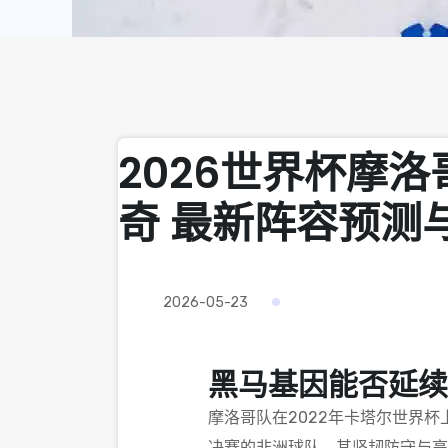
2026世界杯摩
奇 最新阵容预测
2026-05-23
黑马基因能否延续
摩洛哥队在2022年卡塔尔世界
决赛的非洲球队，其坚韧防守与高