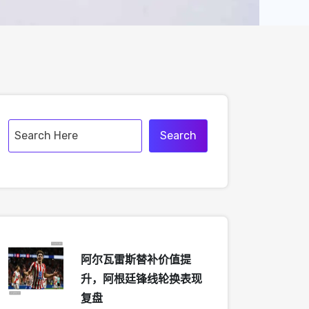
阿尔瓦雷斯替补价值提
升，阿根廷锋线轮换表现
复盘