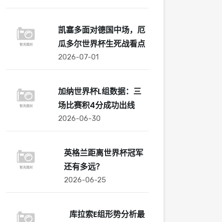
凯塞多面对德国中场，厄
瓜多尔世界杯生死战看点
2026-07-01
加纳世界杯L组数据：三
场比赛积4分成功出线
2026-06-30
英格兰距离世界杯冠军
还有多远？
2026-06-25
库拉索E组形势分析最