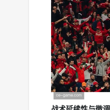
战术延续性与微调