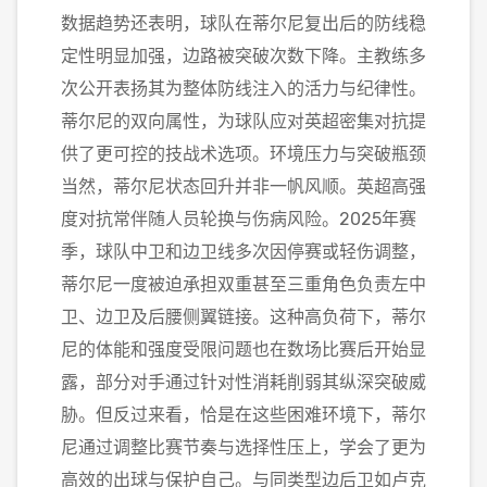
数据趋势还表明，球队在蒂尔尼复出后的防线稳
定性明显加强，边路被突破次数下降。主教练多
次公开表扬其为整体防线注入的活力与纪律性。
蒂尔尼的双向属性，为球队应对英超密集对抗提
供了更可控的技战术选项。环境压力与突破瓶颈
当然，蒂尔尼状态回升并非一帆风顺。英超高强
度对抗常伴随人员轮换与伤病风险。2025年赛
季，球队中卫和边卫线多次因停赛或轻伤调整，
蒂尔尼一度被迫承担双重甚至三重角色负责左中
卫、边卫及后腰侧翼链接。这种高负荷下，蒂尔
尼的体能和强度受限问题也在数场比赛后开始显
露，部分对手通过针对性消耗削弱其纵深突破威
胁。但反过来看，恰是在这些困难环境下，蒂尔
尼通过调整比赛节奏与选择性压上，学会了更为
高效的出球与保护自己。与同类型边后卫如卢克