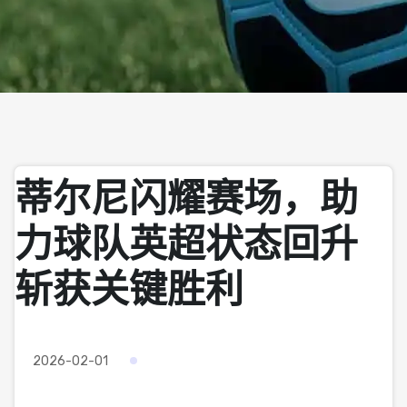
蒂尔尼闪耀赛场，助
力球队英超状态回升
斩获关键胜利
2026-02-01