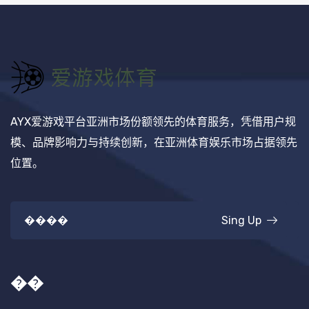
AYX爱游戏平台亚洲市场份额领先的体育服务，凭借用户规
模、品牌影响力与持续创新，在亚洲体育娱乐市场占据领先
位置。
Sing Up
��