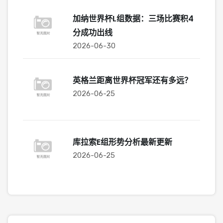
加纳世界杯L组数据：三场比赛积4
分成功出线
2026-06-30
英格兰距离世界杯冠军还有多远？
2026-06-25
库拉索E组形势分析最新更新
2026-06-25