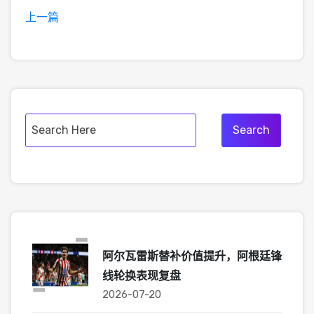
上一篇
阿尔瓦雷斯替补价值提升，阿根廷锋
线轮换表现复盘
2026-07-20