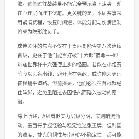
败。这些过往战绩虽不能完全预示当下走势，却
在心理层面埋下伏笔。更关键的是，本届赛事采
用紧凑赛程，恢复时间短，体能分配与伤病控制
将成为隐形胜负手。
球迷关注的焦点不仅在于墨西哥能否第八次连续
晋级，更在于他们能否打破“十六郎”宿命——即
每逢世界杯十六强便止步的怪圈。若能在小组赛
阶段以头名出线，避开潜在强敌，或许能为更远
征程铺平道路。但前提是，他们必须在首战就稳
住阵脚，避免重蹈过去因慢热而陷入被动的覆
辙。
综上所述，A组看似实力层级分明，实则暗流涌
动。墨西哥手握经验与稳定性这张王牌，但韩国
的速度、捷克的韧性与南非的不确定性，都可能