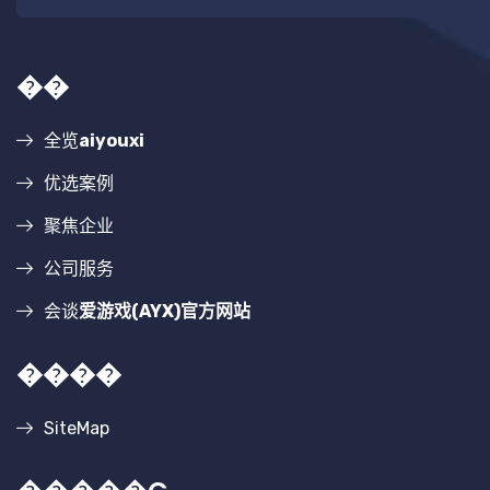
��
全览
aiyouxi
优选案例
聚焦企业
公司服务
会谈
爱游戏(AYX)官方网站
����
SiteMap