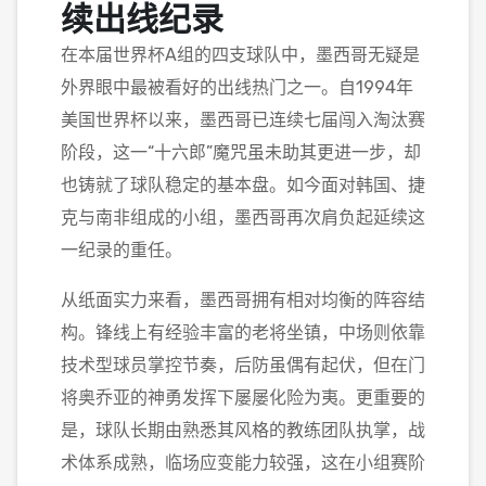
续出线纪录
在本届世界杯A组的四支球队中，墨西哥无疑是
外界眼中最被看好的出线热门之一。自1994年
美国世界杯以来，墨西哥已连续七届闯入淘汰赛
阶段，这一“十六郎”魔咒虽未助其更进一步，却
也铸就了球队稳定的基本盘。如今面对韩国、捷
克与南非组成的小组，墨西哥再次肩负起延续这
一纪录的重任。
从纸面实力来看，墨西哥拥有相对均衡的阵容结
构。锋线上有经验丰富的老将坐镇，中场则依靠
技术型球员掌控节奏，后防虽偶有起伏，但在门
将奥乔亚的神勇发挥下屡屡化险为夷。更重要的
是，球队长期由熟悉其风格的教练团队执掌，战
术体系成熟，临场应变能力较强，这在小组赛阶