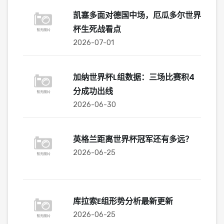
凯塞多面对德国中场，厄瓜多尔世界
杯生死战看点
2026-07-01
加纳世界杯L组数据：三场比赛积4
分成功出线
2026-06-30
英格兰距离世界杯冠军还有多远？
2026-06-25
库拉索E组形势分析最新更新
2026-06-25