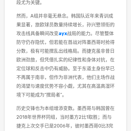
段尤为关键。
然而，A组并非毫无悬念。韩国队近年来青训成
果显著，旅欧球员数量持续增长，孙兴慜领衔的
攻击线具备瞬间改变
ayx
战局的能力。尽管整体
防守仍存隐忧，但若能在首战对阵墨西哥时抢得
分数，极有可能搅乱出线格局。而捷克虽非昔日
欧洲劲旅，但凭借扎实的纪律性和身体对抗，在
定位球和反击中仍有威胁。至于东道主身份早已
不再属于南非，但作为非洲代表，他们主场作战
的渴望与速度优势不容小觑，尤其在高温高湿环
境下可能成为“搅局者”。
历史交锋也为本组增添变数。墨西哥与韩国曾在
2018年世界杯同组，当时墨方2比1取胜；而与
捷克上次交手已是2006年，彼时墨西哥0比3完