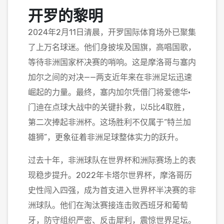
开罗的黎明
2024年2月11日清晨，开罗国际体育场外已聚集
了上万名球迷。他们身披埃及国旗，高唱国歌，
等待非洲国家杯决赛的哨响。这是摩洛哥与塞内
加尔之间的对决——两支近年来在非洲足坛迅速
崛起的力量。最终，塞内加尔凭借门将爱德华·
门迪在点球大战中的关键扑救，以5比4取胜，
第二次捧起非洲杯。这场胜利不仅属于“特兰加
雄狮”，更象征着非洲足球整体实力的跃升。
过去十年，非洲球队在世界杯和洲际赛场上的表
现稳步提升。2022年卡塔尔世界杯，摩洛哥历
史性闯入四强，成为首支进入世界杯半决赛的非
洲球队。他们在淘汰赛接连击败西班牙和葡萄
牙，防守组织严密、反击犀利，震惊世界足坛。