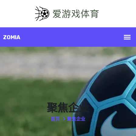
聚焦企业
首页
聚焦企业