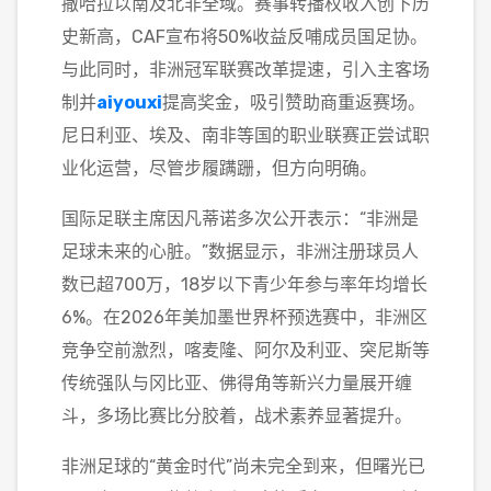
撒哈拉以南及北非全域。赛事转播权收入创下历
史新高，CAF宣布将50%收益反哺成员国足协。
与此同时，非洲冠军联赛改革提速，引入主客场
制并
aiyouxi
提高奖金，吸引赞助商重返赛场。
尼日利亚、埃及、南非等国的职业联赛正尝试职
业化运营，尽管步履蹒跚，但方向明确。
国际足联主席因凡蒂诺多次公开表示：“非洲是
足球未来的心脏。”数据显示，非洲注册球员人
数已超700万，18岁以下青少年参与率年均增长
6%。在2026年美加墨世界杯预选赛中，非洲区
竞争空前激烈，喀麦隆、阿尔及利亚、突尼斯等
传统强队与冈比亚、佛得角等新兴力量展开缠
斗，多场比赛比分胶着，战术素养显著提升。
非洲足球的“黄金时代”尚未完全到来，但曙光已