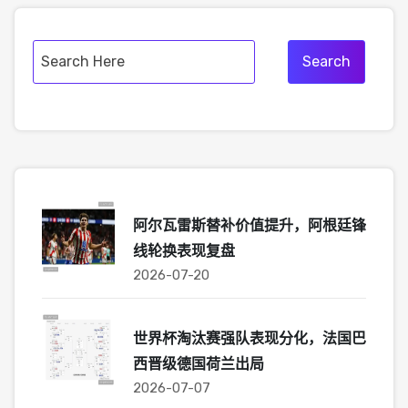
阿尔瓦雷斯替补价值提升，阿根廷锋
线轮换表现复盘
2026-07-20
世界杯淘汰赛强队表现分化，法国巴
西晋级德国荷兰出局
2026-07-07