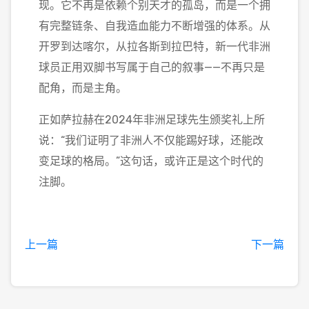
现。它不再是依赖个别天才的孤岛，而是一个拥
有完整链条、自我造血能力不断增强的体系。从
开罗到达喀尔，从拉各斯到拉巴特，新一代非洲
球员正用双脚书写属于自己的叙事——不再只是
配角，而是主角。
正如萨拉赫在2024年非洲足球先生颁奖礼上所
说：“我们证明了非洲人不仅能踢好球，还能改
变足球的格局。”这句话，或许正是这个时代的
注脚。
上一篇
下一篇