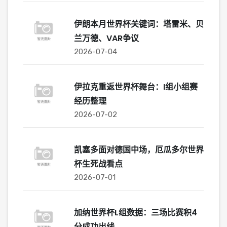
伊朗本月世界杯关键词：塔雷米、贝
兰万德、VAR争议
2026-07-04
伊拉克重返世界杯舞台：I组小组赛
经历整理
2026-07-02
凯塞多面对德国中场，厄瓜多尔世界
杯生死战看点
2026-07-01
加纳世界杯L组数据：三场比赛积4
分成功出线