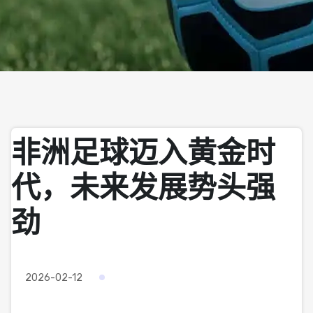
非洲足球迈入黄金时
代，未来发展势头强
劲
2026-02-12