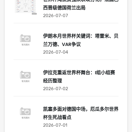
西晋级德国荷兰出局
2026-07-07
伊朗本月世界杯关键词：塔雷米、贝
兰万德、VAR争议
2026-07-04
伊拉克重返世界杯舞台：I组小组赛
经历整理
2026-07-02
凯塞多面对德国中场，厄瓜多尔世界
杯生死战看点
2026-07-01