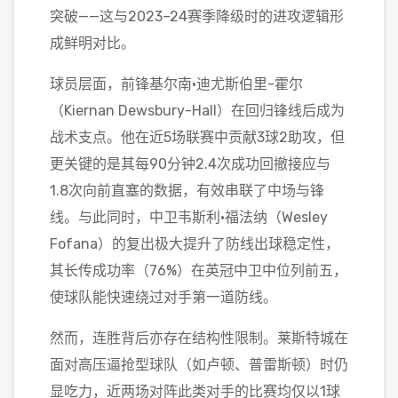
突破——这与2023–24赛季降级时的进攻逻辑形
成鲜明对比。
球员层面，前锋基尔南·迪尤斯伯里-霍尔
（Kiernan Dewsbury-Hall）在回归锋线后成为
战术支点。他在近5场联赛中贡献3球2助攻，但
更关键的是其每90分钟2.4次成功回撤接应与
1.8次向前直塞的数据，有效串联了中场与锋
线。与此同时，中卫韦斯利·福法纳（Wesley
Fofana）的复出极大提升了防线出球稳定性，
其长传成功率（76%）在英冠中卫中位列前五，
使球队能快速绕过对手第一道防线。
然而，连胜背后亦存在结构性限制。莱斯特城在
面对高压逼抢型球队（如卢顿、普雷斯顿）时仍
显吃力，近两场对阵此类对手的比赛均仅以1球