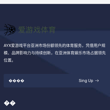
AYX爱游戏平台亚洲市场份额领先的体育服务，凭借用户规
模、品牌影响力与持续创新，在亚洲体育娱乐市场占据领先
位置。
Sing Up
��