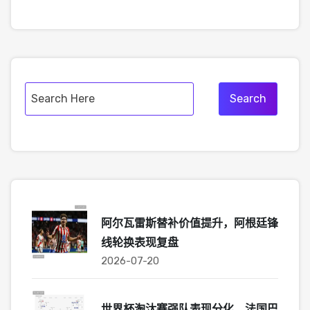
阿尔瓦雷斯替补价值提升，阿根廷锋
线轮换表现复盘
2026-07-20
世界杯淘汰赛强队表现分化，法国巴