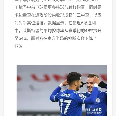
于赋予中前卫球员更多持球与转移职责，同时要
求边后卫在进攻阶段内收形成临时三中卫，以应
对对手高位逼抢。数据显示，在最近6场胜利
中，莱斯特城的平均控球率从赛季初的48%提升
至54%，而对方在本方半场的抢断次数下降了
17%。