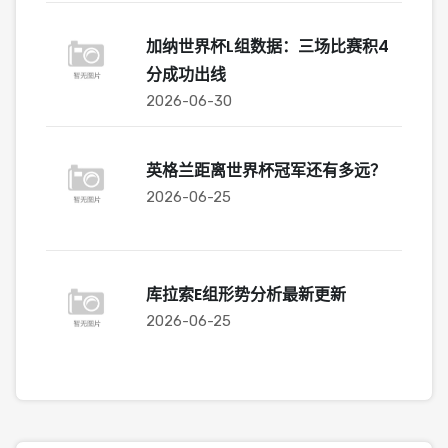
加纳世界杯L组数据：三场比赛积4
分成功出线
2026-06-30
英格兰距离世界杯冠军还有多远？
2026-06-25
库拉索E组形势分析最新更新
2026-06-25