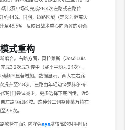
近5场比赛中场均完成28.4次左路或右路传
次提升约44%。同期，边路区域（定义为距离边
上升至45.6%，反映出战术重心向两翼的明确
模式重构
合。右路方面，莫拉莱斯（José Luis
均完成3.2次成功传中（赛季平均为2.1次），
叠跑动频率显著增加。数据显示，两人在右路
3次提升至2.8次。左路由年轻边锋罗赫尔·布
导，其内切射门尝试减少，更多选择下底回传，近5
来自左路底线区域。这种分工调整使莱万特在
至3.6次。
路攻势在面对防守强
ayx
度较高的对手时仍