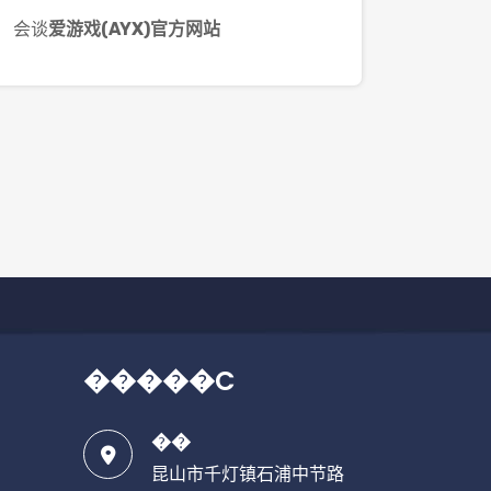
会谈
爱游戏(AYX)官方网站
�����C
��
昆山市千灯镇石浦中节路