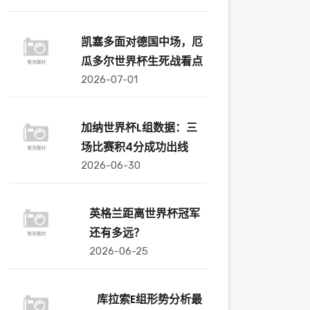
凯塞多面对德国中场，厄
瓜多尔世界杯生死战看点
2026-07-01
加纳世界杯L组数据：三
场比赛积4分成功出线
2026-06-30
英格兰距离世界杯冠军
还有多远？
2026-06-25
库拉索E组形势分析最