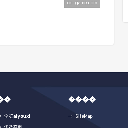
��
����
全览
aiyouxi
SiteMap
优选案例