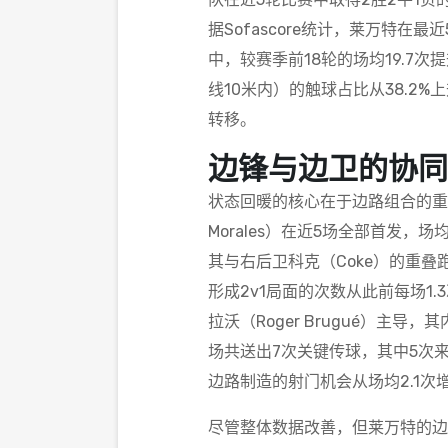
据Sofascore统计，莱万特在最
中，较赛季前18轮的场均19.7
线10米内）的触球占比从38.2%
转移。
边锋与边卫的协同
状态回暖的核心在于边路组合的重新磨
Morales）在近5场全部首发，场
其与右后卫科克（Coke）的重
形成2v1局面的次数从此前每场1.
拉沃（Roger Brugué）主
场共送出7次关键传球，其中5次
边路制造的射门机会从场均2.1次增
尽管整体数据改善，但莱万特的边