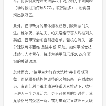
军。而多特蒙德若无法解决中场控制力不足问题
（场均被过顶传球5.7次，联赛最多），恐再度
滑出欧冠区。
此外，德甲新秀的集体爆发已吸引欧洲豪门关
注。维尔茨、翁达夫、帕夫洛维奇等人均被列入
英超、西甲球会冬窗引援名单。若核心流失，部
分球队可能面临“重建中断”风险。如何平衡竞技
成绩与人才留存，将成为德甲俱乐部2026年夏
窗的关键课题。
总体而言，“德甲主力阵容大洗牌”并非短期现
象，而是联赛结构性调整的必然结果。在财政约
束、青训红利与战术演进多重因素推动下，德甲
正进入一个更具活力、更不可预测的新时代，其
竞争格局的焕然一新，或将重新定义欧洲五大联