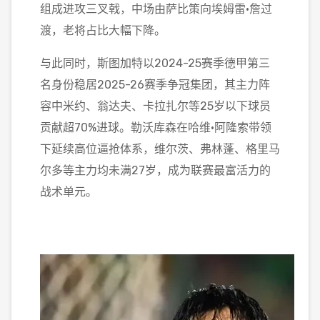
组成进攻三叉戟，中场由萨比策向埃姆雷·詹过
渡，老将占比大幅下降。
与此同时，斯图加特以2024-25赛季德甲第三
名身份稳居2025-26赛季争冠集团，其主力阵
容中米约、翁达夫、卡拉扎尔等25岁以下球员
贡献超70%进球。勒沃库森在哈维·阿隆索带领
下延续高位逼抢体系，维尔茨、弗林蓬、格里马
尔多等主力均未满27岁，成为联赛最富活力的
战术单元。