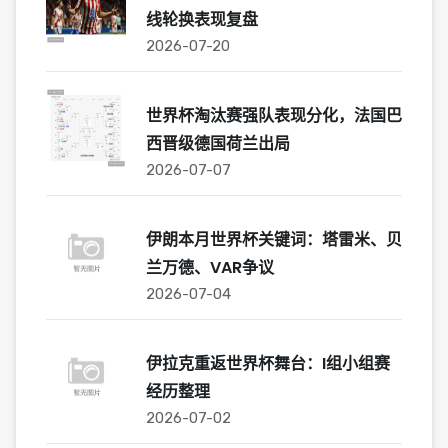
线轮换表现复盘
2026-07-20
世界杯淘汰赛强队表现分化，法国巴
西晋级德国荷兰出局
2026-07-07
伊朗本月世界杯关键词：塔雷米、贝
兰万德、VAR争议
2026-07-04
伊拉克重返世界杯舞台：I组小组赛
经历整理
2026-07-02