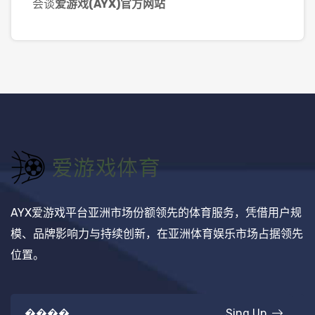
会谈
爱游戏(AYX)官方网站
AYX爱游戏平台亚洲市场份额领先的体育服务，凭借用户规
模、品牌影响力与持续创新，在亚洲体育娱乐市场占据领先
位置。
Sing Up