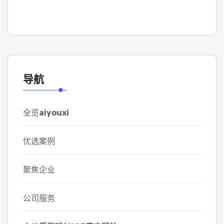
导航
全览
aiyouxi
优选案例
聚焦企业
公司服务