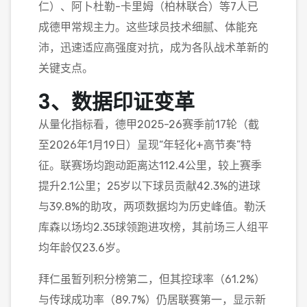
仁）、阿卜杜勒-卡里姆（柏林联合）等7人已
成德甲常规主力。这些球员技术细腻、体能充
沛，迅速适应高强度对抗，成为各队战术革新的
关键支点。
3、数据印证变革
从量化指标看，德甲2025-26赛季前17轮（截
至2026年1月19日）呈现“年轻化+高节奏”特
征。联赛场均跑动距离达112.4公里，较上赛季
提升2.1公里；25岁以下球员贡献42.3%的进球
与39.8%的助攻，两项数据均为历史峰值。勒沃
库森以场均2.35球领跑进攻榜，其前场三人组平
均年龄仅23.6岁。
拜仁虽暂列积分榜第二，但其控球率（61.2%）
与传球成功率（89.7%）仍居联赛第一，显示新