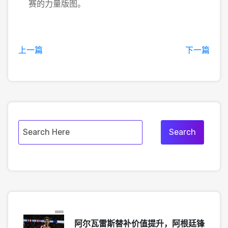
赛的力量版图。
上一篇
下一篇
阿尔瓦雷斯替补价值提升，阿根廷锋