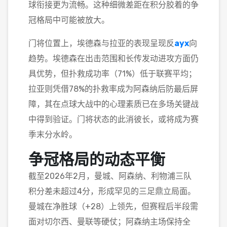
球衔接更为流畅。这种细微差距在积分胶着的争
冠格局中可能被放大。
门将位置上，埃德森与拉亚的表现呈现反
ayx
向
趋势。埃德森在出击范围和长传发动进攻方面仍
具优势，但扑救成功率（71%）低于联赛平均；
拉亚则凭借78%的扑救率成为阿森纳后防最后屏
障，其在点球大战中的心理素质已在多场关键战
中得到验证。门将状态的此消彼长，或将成为赛
季末分水岭。
争冠格局的动态平衡
截至2026年2月，曼城、阿森纳、利物浦三队
积分差未超过4分，形成罕见的三足鼎立局面。
曼城在净胜球（+28）上领先，但赛程后半段需
面对切尔西、曼联等硬仗；阿森纳主场保持全