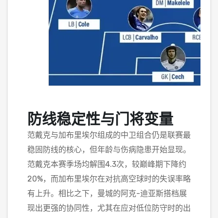
防线稳定性与门将变量
范戴克与加布里埃尔组成的中卫组合仍是联赛最
稳固防线的核心，但年龄与伤病隐患开始显现。
范戴克本赛季场均解围4.3次，较巅峰期下降约
20%，而加布里埃尔在对抗高空球时的失误率略
有上升。相比之下，曼城的阿克-迪亚斯搭档展
现出更强的协同性，尤其在应对低位防守时的出