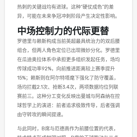
热刺的关键战均有进球。这种“硬仗成色”的差
异，可能在未来争冠冲刺阶段产生决定性影响。
中场控制力的代际更替
罗德里与赖斯构成当前英超最具统治力的双后腰
组合，但两人角色定位已出现微妙分化。罗德里
在瓜迪奥拉体系中承担更多组织发起任务，场均
传球成功率92%，向前推进距离较上赛季提升
15%；赖斯则在阿尔特塔麾下强化了防守覆盖，
场均拦截2.1次、抢断3.4次，两项数据均位列联
赛前三。这种分工变化反映出曼城与阿森纳在控
球哲学上的演进：前者追求极致传导，后者强调
由守转攻的瞬间提速。
与此同时，B席与厄德高作为前腰位置的代表，