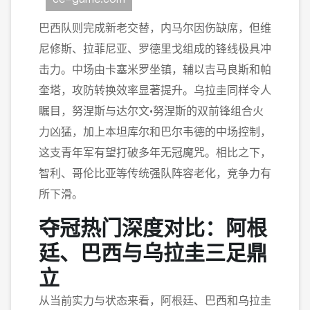
巴西队则完成新老交替，内马尔因伤缺席，但维
尼修斯、拉菲尼亚、罗德里戈组成的锋线极具冲
击力。中场由卡塞米罗坐镇，辅以吉马良斯和帕
奎塔，攻防转换效率显著提升。乌拉圭同样令人
瞩目，努涅斯与达尔文·努涅斯的双前锋组合火
力凶猛，加上本坦库尔和巴尔韦德的中场控制，
这支青年军有望打破多年无冠魔咒。相比之下，
智利、哥伦比亚等传统强队阵容老化，竞争力有
所下滑。
夺冠热门深度对比：阿根
廷、巴西与乌拉圭三足鼎
立
从当前实力与状态来看，阿根廷、巴西和乌拉圭