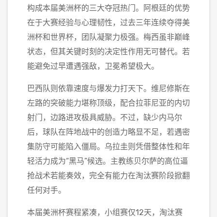
构成本届美洲杯的三大夺冠热门。阿根廷的优势
在于大赛经验与心理韧性，过去三年连续夺得美
洲杯和世界杯，团队凝聚力极强。梅西虽非巅峰
状态，但其关键时刻的决定性作用无可替代。若
能避免过早遭遇强敌，卫冕希望极大。
巴西队则依靠速度与爆发力打天下。维尼修斯在
左路的突破能力堪称顶级，配合拉菲尼亚的内切
射门，边路进攻极具威胁。不过，缺少内马尔
后，球队在阵地战中的创造力略显不足，若遇密
集防守可能陷入僵局。乌拉圭则凭借整体性和年
轻活力成为“黑马”候选。主教练贝尔萨的高位逼
抢战术若能奏效，完全有能力在淘汰赛阶段掀翻
任何对手。
本届美洲杯赛程紧凑，小组赛仅12天，淘汰赛