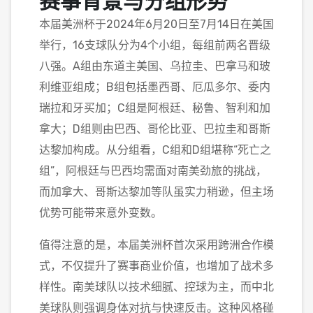
赛事背景与分组形势
本届美洲杯于2024年6月20日至7月14日在美国
举行，16支球队分为4个小组，每组前两名晋级
八强。A组由东道主美国、乌拉圭、巴拿马和玻
利维亚组成；B组包括墨西哥、厄瓜多尔、委内
瑞拉和牙买加；C组是阿根廷、秘鲁、智利和加
拿大；D组则由巴西、哥伦比亚、巴拉圭和哥斯
达黎加构成。从分组看，C组和D组堪称“死亡之
组”，阿根廷与巴西均需面对南美劲旅的挑战，
而加拿大、哥斯达黎加等队虽实力稍逊，但主场
优势可能带来意外变数。
值得注意的是，本届美洲杯首次采用跨洲合作模
式，不仅提升了赛事商业价值，也增加了战术多
样性。南美球队以技术细腻、控球为主，而中北
美球队则强调身体对抗与快速反击。这种风格碰