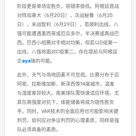
阶段更是单场定胜负，容错率极低。阿根廷首战
对阵加拿大（6月20日），次战秘鲁（6月25
日），末战智利（6月29日），若顺利出线，八
强可能遭遇墨西哥或厄瓜多尔，半决赛或再战巴
西。巴西小组赛对手相对均衡，但若以D组第一
出线，八强将面对C组第二，存在提前与阿根廷
交
ayx
锋的可能。
此外，天气与场地因素不可忽视。比赛分布于迈
阿密、拉斯维加斯、新泽西等14座城市，温差
与湿度差异较大。南美球队需快速适应环境，尤
其在高强度对抗下，体能储备将成为隐性胜负
手。同时，VAR技术的全面应用也可能影响关键
判罚，如何应对争议判罚的心理素质，同样是强
队必须具备的素质。