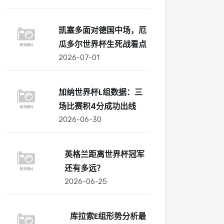
凯塞多面对德国中场，厄
瓜多尔世界杯生死战看点
2026-07-01
加纳世界杯L组数据：三
场比赛积4分成功出线
2026-06-30
英格兰距离世界杯冠军
还有多远？
2026-06-25
库拉索E组形势分析最