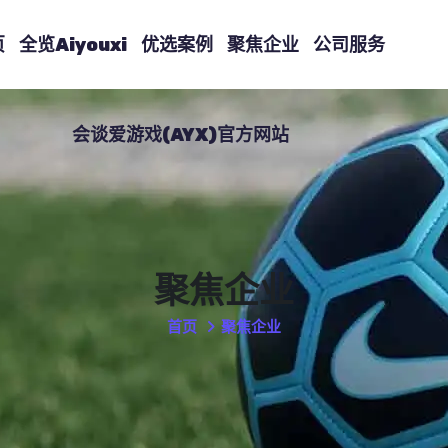
页
全览
Aiyouxi
优选案例
聚焦企业
公司服务
会谈
爱游戏(AYX)官方网站
聚焦企业
首页
聚焦企业