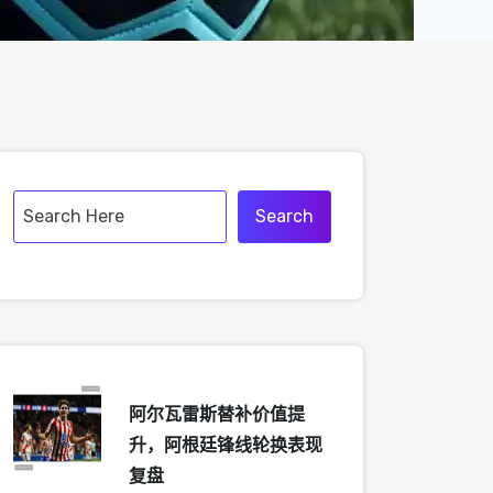
阿尔瓦雷斯替补价值提
升，阿根廷锋线轮换表现
复盘