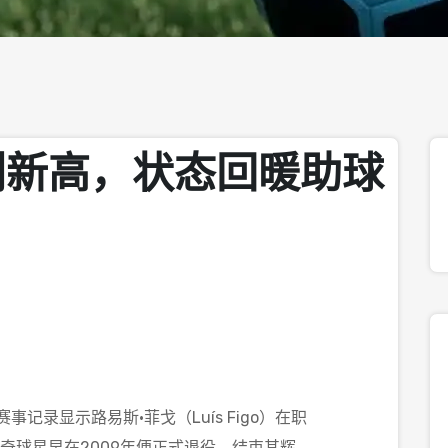
创新高，状态回暖助球
事记录显示路易斯·菲戈（Luís Figo）在职
奇球星早在2009年便正式退役，结束其辉