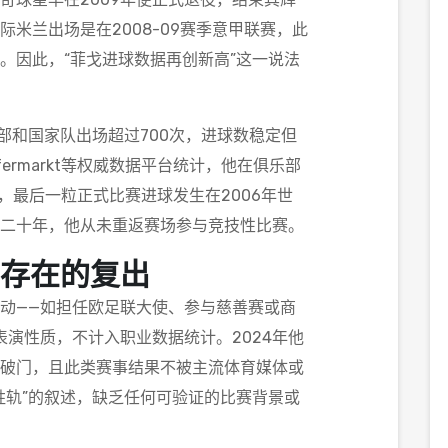
米兰出场是在2008-09赛季意甲联赛，此
。因此，“菲戈进球数据再创新高”这一说法
部和国家队出场超过700次，进球数稳定但
fermarkt等权威数据平台统计，他在俱乐部
球，最后一粒正式比赛进球发生在2006年世
二十年，他从未重返赛场参与竞技性比赛。
存在的复出
动——如担任欧足联大使、参与慈善赛或商
表演性质，不计入职业数据统计。2024年他
破门，且此类赛事结果不被主流体育媒体或
胜轨”的叙述，缺乏任何可验证的比赛背景或