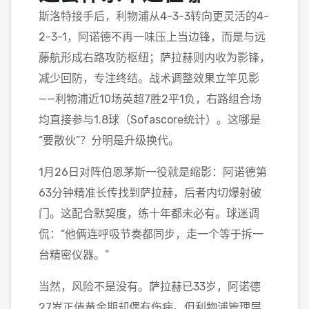
斯洛特接手后，利物浦从4-3-3转向更灵活的4-
2-3-1，阿诺德不再一味压上当边锋，而是与远
藤航形成右路攻防枢纽；萨拉赫则内收为影锋，
减少回防，专注终结。战术调整效果立竿见影
——利物浦近10场英超7胜2平1负，右路组合场
均直接参与1.8球（Sofascore统计）。这哪是
“要散伙”？分明是升级换代。
1月26日对阵伯恩茅斯一役就是缩影：阿诺德第
63分钟精准长传找到萨拉赫，后者内切爆射破
门。这配合默契度，练十年都未必有。球迷调
侃：“他俩连呼吸节奏都同步，走一个等于拆一
台精密仪器。”
当然，风险不是没有。萨拉赫已33岁，阿诺德
27岁正值黄金期却偶有伤病。但利物浦管理层