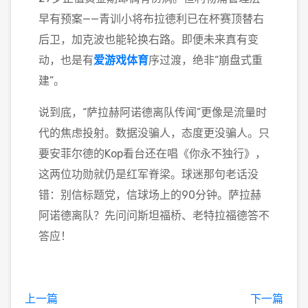
早有预案——青训小将布拉德利已在杯赛顶替右
后卫，加克波也能轮换右路。即便未来真有变
动，也是有
爱游戏体育
序过渡，绝非“崩盘式重
建”。
说到底，“萨拉赫阿诺德离队传闻”更像是流量时
代的焦虑投射。数据没骗人，态度更没骗人。只
要安菲尔德的Kop看台还在唱《你永不独行》，
这两位功勋就仍是红军脊梁。球迷那句老话没
错：别信标题党，信球场上的90分钟。萨拉赫
阿诺德离队？先问问斯坦福桥、老特拉福德答不
答应！
上一篇
下一篇